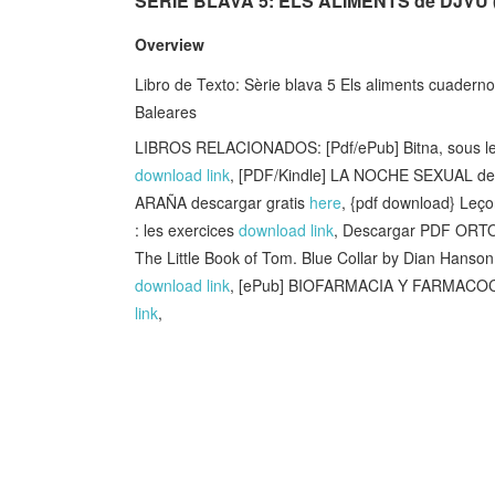
SERIE BLAVA 5: ELS ALIMENTS de DJVU (
Overview
Libro de Texto: Sèrie blava 5 Els aliments cuadern
Baleares
LIBROS RELACIONADOS: [Pdf/ePub] Bitna, sous le 
download link
, [PDF/Kindle] LA NOCHE SEXUAL des
ARAÑA descargar gratis
here
, {pdf download} Leç
: les exercices
download link
, Descargar PDF O
The Little Book of Tom. Blue Collar by Dian Hanso
download link
, [ePub] BIOFARMACIA Y FARMACOCI
link
,