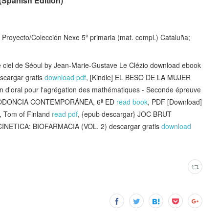
Spanish Edition)
o Proyecto/Colección Nexe 5º primaria (mat. compl.) Cataluña;
ciel de Séoul by Jean-Marie-Gustave Le Clézio download ebook
cargar gratis
download pdf
, [Kindle] EL BESO DE LA MUJER
on d'oral pour l'agrégation des mathématiques - Seconde épreuve
RTODONCIA CONTEMPORÁNEA, 6ª ED
read book
, PDF [Download]
n, Tom of Finland
read pdf
, {epub descargar} JOC BRUT
NETICA: BIOFARMACIA (VOL. 2) descargar gratis
download