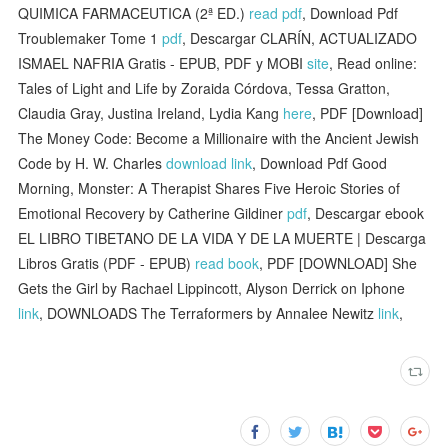
QUIMICA FARMACEUTICA (2ª ED.)
read pdf
, Download Pdf
Troublemaker Tome 1
pdf
, Descargar CLARÍN, ACTUALIZADO
ISMAEL NAFRIA Gratis - EPUB, PDF y MOBI
site
, Read online:
Tales of Light and Life by Zoraida Córdova, Tessa Gratton,
Claudia Gray, Justina Ireland, Lydia Kang
here
, PDF [Download]
The Money Code: Become a Millionaire with the Ancient Jewish
Code by H. W. Charles
download link
, Download Pdf Good
Morning, Monster: A Therapist Shares Five Heroic Stories of
Emotional Recovery by Catherine Gildiner
pdf
, Descargar ebook
EL LIBRO TIBETANO DE LA VIDA Y DE LA MUERTE | Descarga
Libros Gratis (PDF - EPUB)
read book
, PDF [DOWNLOAD] She
Gets the Girl by Rachael Lippincott, Alyson Derrick on Iphone
link
, DOWNLOADS The Terraformers by Annalee Newitz
link
,